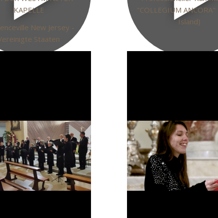
KAPELLE
"COLLEGIUM ANCORA" 
Island)
enceville New Jersey -
Vereinigte Staaten
Link
einbetten
 Sie diesen HTML-Code und
Kopieren Sie diesen HTML
ihn auf Ihrer Webseite ein.
fügen Sie ihn auf Ihrer Web