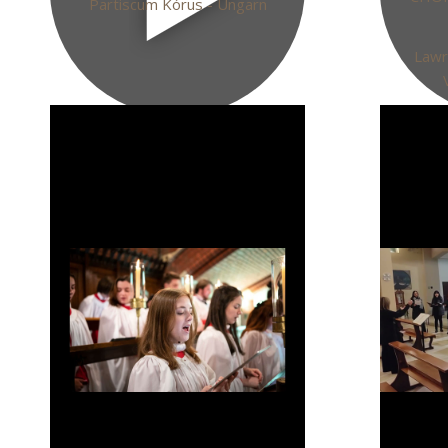
Partiscum Kórus - Ungarn
Lawr
Link
Link
einbetten
einbetten
Kopieren Sie diesen HTML-Code und
Kopieren
fügen Sie ihn auf Ihrer Webseite ein.
fügen Sie 