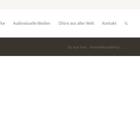
rke
Audiovisuelle Medien
Chöre aus aller Welt
Kontakt
Du bist hier:
Home#!trpst#/trp-...