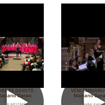
RE TE DEVOTE -
VENI EMMANU
ariano Garau
Mariano Gar
 DER WESTMINSTER-
Professioneller Kamm