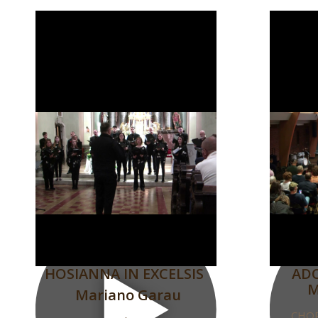
HOSIANNA IN EXCELSIS
ADO
M
Mariano Garau
CHOR