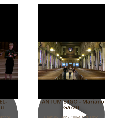
EL-
TANTUM ERGO - Mariano
au
Garau
erchor
Beatus-Chor - Cleveland, Ohio