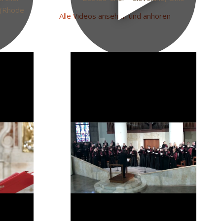
(Rhode
Alle Videos ansehen und anhören
Link
einbetten
-Code und
Kopieren Sie diesen HTML-Code und
seite ein.
fügen Sie ihn auf Ihrer Webseite ein.