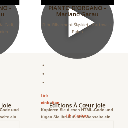
NO -
PIANTO D'ORGANO -
au
Mariano Garau
a Carli,
Chór Filharmonii Śląskiej - Kattowitz,
nien
Polen
Link
einbetten
Joie
Éditions À Cœur Joie
-Code und
Kopieren Sie diesen HTML-Code und
Ubi Caritas
seite ein.
fügen Sie ihn auf Ihrer Webseite ein.