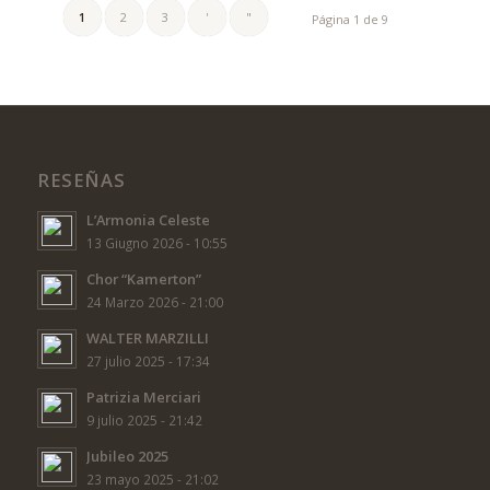
1
2
3
'
"
Página 1 de 9
RESEÑAS
L’Armonia Celeste
13 Giugno 2026 - 10:55
Chor “Kamerton”
24 Marzo 2026 - 21:00
WALTER MARZILLI
27 julio 2025 - 17:34
Patrizia Merciari
9 julio 2025 - 21:42
Jubileo 2025
23 mayo 2025 - 21:02