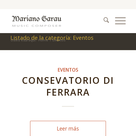
Listado de la categoría: Eventos
Usted está aquí:
Home
/
Eventos
EVENTOS
CONSEVATORIO DI
FERRARA
Leer más