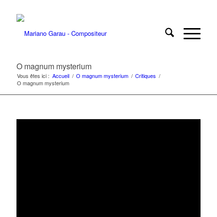
O magnum mysterium
Vous êtes ici :
Accueil
/
O magnum mysterium
/
Critiques
/
O magnum mysterium