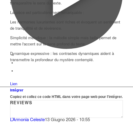
transparaître le sens du texte.
La pièce est particulièrement remarquable :
Les harmonies luxuriantes sont riches et évoquent un sentiment
de tranquillité et de révérence.
Simplicité mélodique : la mélodie simple mais belle permet de
mettre l'accent sur le sens profond du texte.
Dynamique expressive : les contrastes dynamiques aident à
transmettre la profondeur du mystère contemplé.
Lien
Intégrer
Copiez et collez ce code HTML dans votre page web pour l'intégrer.
REVIEWS
L’Armonia Celeste
13 Giugno 2026 - 10:55