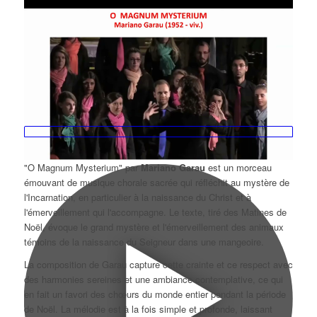
"O Magnum Mysterium" par
Mariano Garau
est un morceau
émouvant de musique chorale sacrée qui réfléchit au mystère de
l'Incarnation, en particulier à la naissance du Christ et à
l'émerveillement qui l'accompagne. Le texte, tiré des Matines de
Noël, évoque le grand mystère et l'émerveillement des animaux
témoins de la naissance du Seigneur dans une mangeoire.
La composition de Garau capture cette crainte et ce respect avec
des harmonies sereines et une ambiance contemplative, ce qui
en fait un favori des chœurs du monde entier pendant la période
de Noël. La mélodie est à la fois simple et profonde, laissant